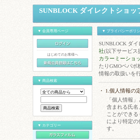
SUNBLOCK ダイレクトショッ
▼ 会員専用ページ
▼ プライバシーポリ
SUNBLOCK 
社
(以下サービス
はじめてのお客様へ
カラーミーショ
たりGMOペパボ
情報の取扱いを
▼ 商品検索
・ 1.個人情報の
「個人情報」
含まれる氏名
ことができる
により特定の
▼ カテゴリー
す。