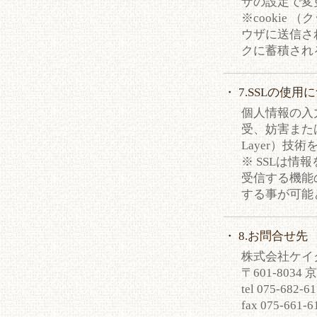
ザの設定で変
※cookie
ウザに送信さ
クに蓄積され
・ 7.SSLの使用
個人情報の入
受、妨害または改
Layer）技
※ SSLは
受信する機能
する事が可能
・ 8.お問合せ先
株式会社ケイ
〒601-803
tel 075-682-6
fax 075-661-6