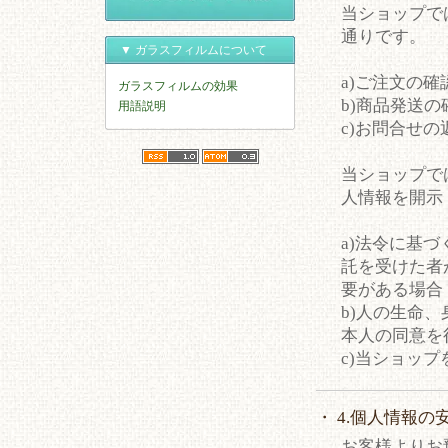
当ショップで
通りです。
▼ ガラスフィルムについて
a)ご注文の確
ガラスフィルムの効果
b)商品発送
用語説明
c)お問合せの
当ショップで
人情報を開示
a)法令に基
託を受けた者
要がある場合
b)人の生命
本人の同意を
c)当ショッ
・ 4.個人情報の
お客様よりお