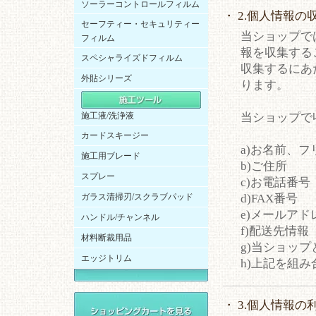
ソーラーコントロールフィルム
・ 2.個人情報の
セーフティー・セキュリティー
当ショップで
フィルム
報を収集する
スペシャライズドフィルム
収集するにあ
外貼シリーズ
ります。
施工液/洗浄液
当ショップで
カードスキージー
a)お名前、フ
施工用ブレード
b)ご住所
スプレー
c)お電話番号
ガラス清掃刃/スクラブパッド
d)FAX番号
e)メールアド
ハンドル/チャンネル
f)配送先情報
材料断裁用品
g)当ショッ
エッジトリム
h)上記を組
・ 3.個人情報の