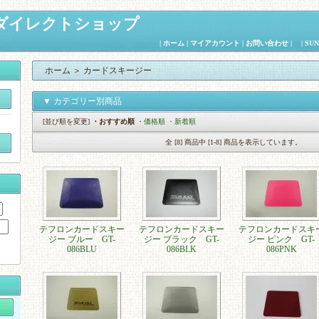
K ダイレクトショップ
|
ホーム
|
マイアカウント
|
お問い合わせ
| |
SU
ホーム
＞
カードスキージー
▼ カテゴリー別商品
[並び順を変更]
・おすすめ順
・価格順
・新着順
全 [8] 商品中 [1-8] 商品を表示しています。
テフロンカードスキー
テフロンカードスキー
テフロンカードスキ
ジー ブルー GT-
ジー ブラック GT-
ジー ピンク GT-
086BLU
086BLK
086PNK