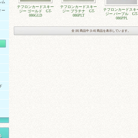
ルム
テフロンカードスキー
テフロンカードスキー
テフロンカードスキ
ィー
ジー ゴールド GT-
ジー プラチナ GT-
ジー パープル GT-
086GLD
086PLT
086PPL
全 [8] 商品中 [1-8] 商品を表示しています。
ド