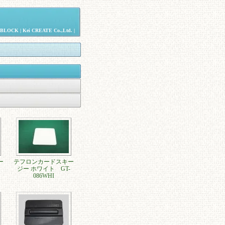
NBLOCK
|
Kei CREATE Co.,Ltd.
|
ー
テフロンカードスキー
ジー ホワイト GT-
086WHI